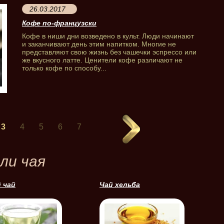
26.03.2017
Кофе по-французски
Кофе в ниши дни возведено в культ. Люди начинают
и заканчивают день этим напитком. Многие не
представляют свою жизнь без чашечки эспрессо или
же вкусного латте. Ценители кофе различают не
только кофе по способу...
3
4
5
6
7
ли чая
 чай
Чай хельба