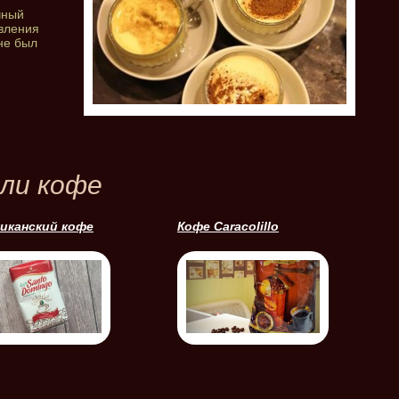
чный
овления
ане был
ли кофе
иканский кофе
Кофе Caracolillo