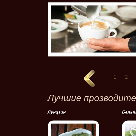
1
2
Лучшие прозводите
Лунцзин
Белый