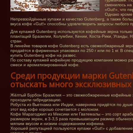
гурманами. П
сменилось на 
«Gut!», что п
Однако кроме 
Непревзойдённые купажи и качество Gutenberg, а также боль
вкуса кофе «Gut!» способны удовлетворить запросы любого 
Для купажей Gutenberg используются кофейные зерна только 
плантаций Бразилии, Колумбии, Кении, Коста-Рики, Уганды, Н
стран.
В линейке товаров кофе Gutenberg есть свежеобжареный зер
продаётся в фирменных упаковках по 250 г или по 1 кг. В с
купить Gutenberg кофе на развес.
По составу купажей кофейную продукцию компании можно ра
смеси и ароматизированный кофе.
Среди продукции марки Guten
отыскать много эксклюзивных 
Жёлтый Бурбон Бразилия – это свежеобжаренные кофейные з
проходили гибридизацию.
Робуста из Вьетнама или Индии, наверняка придётся по душе 
этот вид кофе хорошо сочетается с молоком.
Кофе Марагоджип из Мексики или Гватемалы – это сорт араб
размером зерен, в 3-3,5 раза превышающим размер обычного
мягким вкусом и низким содержанием кофеина.
Хорошей репутацией пользуются купажи «Gut!» с добавлением