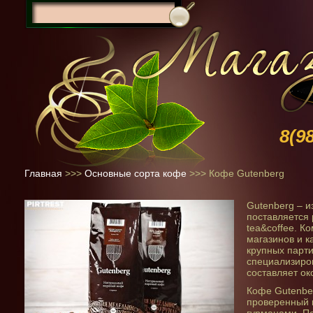
8(9
Главная
>>>
Основные сорта кофе
>>>
Кофе Gutenberg
Gutenberg – и
поставляется 
tea&coffee. 
магазинов и к
крупных парти
специализиро
составляет око
Кофе Gutenber
проверенный 