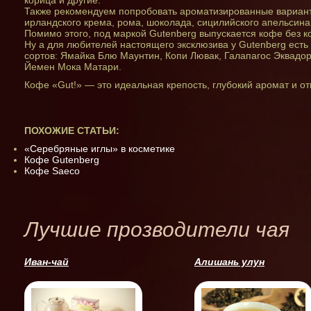
корица и другие.
Также рекомендуем попробовать ароматизированные вариант
ирландского крема, рома, шоколада, сицилийского апельсина
Помимо этого, под маркой Gutenberg выпускается кофе без к
Ну а для любителей настоящего эксклюзива у Gutenberg есть
сортов: Ямайка Блю Маунтин, Копи Лювак, Галапагос Эквадо
Йемен Мока Матари.
Кофе «Gut!» — это идеальная крепость, глубокий аромат и о
ПОХОЖИЕ СТАТЬИ:
«Серебряные иглы» в косметике
Кофе Gutenberg
Кофе Saeco
Лучшие прозводители чая
Иван-чай
Алишань улун