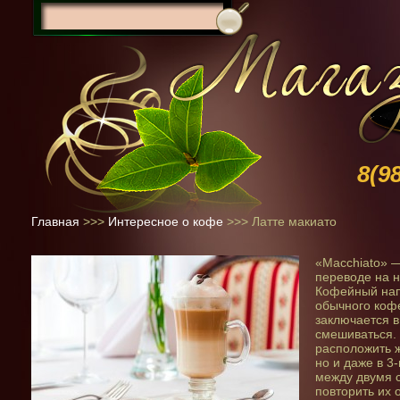
8(9
Главная
>>>
Интересное о кофе
>>>
Латте макиато
«Мacchiato» —
переводе на н
Кофейный напи
обычного кофе
заключается в
смешиваться.
расположить ж
но и даже в 3
между двумя 
повторить их 