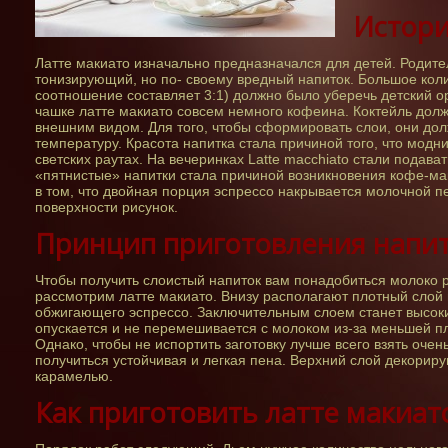
Истори
Латте макиато изначально предназначался для детей. Родител
тонизирующий, но по- своему вредный напиток. Большое коли
соотношение составляет 3:1) должно было уберечь детский о
чашке латте макиато совсем немного кофеина. Коктейль до
внешним видом. Для того, чтобы сформировать слои, они до
температуру. Красота напитка стала причиной того, что модн
светских раутах. На вечеринках Latte macchiato стали подав
«пятнистые» напитки стала причиной возникновения кофе-мак
в том, что двойная порция эспрессо накрывается молочной п
поверхности рисунок.
Принцип приготовления напи
Чтобы получить слоистый напиток вам понадобиться молоко 
рассмотрим латте макиато. Внизу располагают плотный слой 
обжигающего эспрессо. Заключительным слоем станет высоки
опускается и не перемешивается с молоком из-за меньшей п
Однако, чтобы не испортить заготовку лучше всего взять очен
получиться устойчивая и легкая пена. Верхний слой декорир
карамелью.
Как приготовить латте макиат