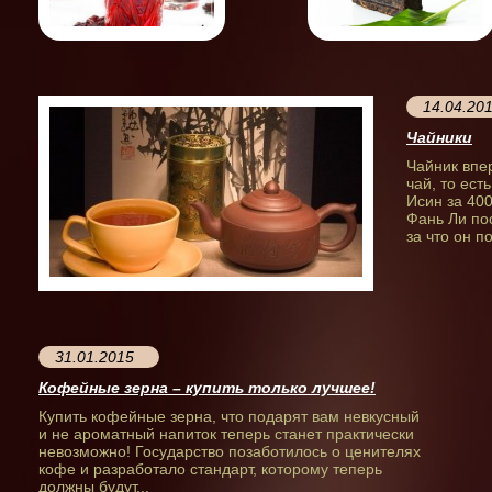
14.04.20
Чайники
Чайник впер
чай, то ест
Исин за 40
Фань Ли по
за что он п
31.01.2015
Кофейные зерна – купить только лучшее!
Купить кофейные зерна, что подарят вам невкусный
и не ароматный напиток теперь станет практически
невозможно! Государство позаботилось о ценителях
кофе и разработало стандарт, которому теперь
должны будут...