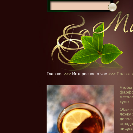
Главная
>>>
Интересное о чае
>>>
Польза 
Чтобы 
фарфо
металл
хуже.
Обычно
ложку 
дополн
страда
пищева