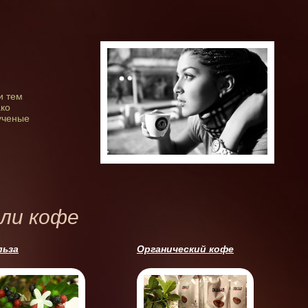
и тем
ако
 ученые
ли кофе
льза
Органический кофе