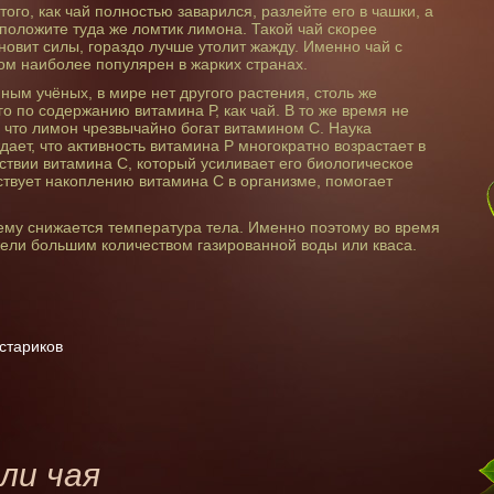
того, как чай полностью заварился, разлейте его в чашки, а
положите туда же ломтик лимона. Такой чай скорее
новит силы, гораздо лучше утолит жажду. Именно чай с
м наиболее популярен в жарких странах.
ным учёных, в мире нет другого растения, столь же
го по содержанию витамина Р, как чай. В то же время не
, что лимон чрезвычайно богат витамином С. Наука
дает, что активность витамина Р многократно возрастает в
ствии витамина С, который усиливает его биологическое
бствует накоплению витамина С в организме, помогает
ему снижается температура тела. Именно поэтому во время
ели большим количеством газированной воды или кваса.
стариков
ли чая