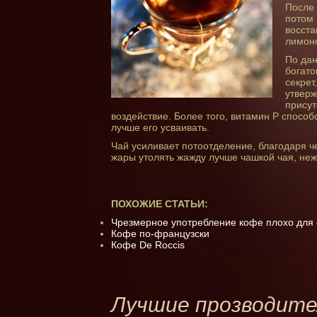
После 
потом 
восста
лимоно
По дан
богато
секрет
утверж
присут
воздействие. Более того, витамин Р спосо
лучше его усваивать.
Чай усиливает потоотделение, благодаря ч
жары утолять жажду лучше чашкой чая, неж
ПОХОЖИЕ СТАТЬИ:
Чрезмерное употребление кофе плохо для 
Кофе по-французски
Кофе De Roccis
Лучшие прозводите