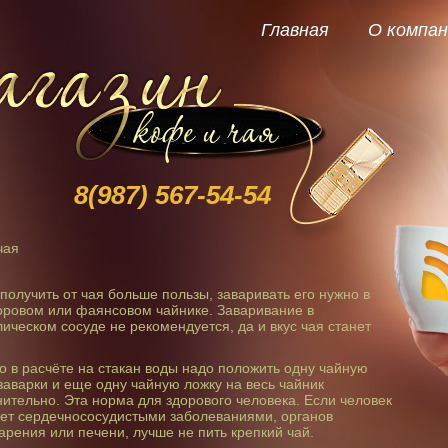
Главная
О компан
8(987)
567-54-54
чая
получить от чая больше пользы, заваривать его нужно в
ровом или фаянсовом чайнике. Заваривание в
ическом сосуде не рекомендуется, да и вкус чая станет
 в расчёте на стакан воды надо положить одну чайную
заварки и еще одну чайную ложку на весь чайник
ительно. Эта норма для здорового человека. Если человек
ет сердечнососудистыми заболеваниями, органов
рения или печени, лучше не пить крепкий чай.