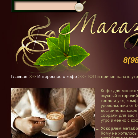
8(9
Главная
>>>
Интересное о кофе
>>>
ТОП-5 причин начать утр
Кофе для многих 
вкусный и горячий
тепло и уют, ком
удовольствие от б
достоинства кофе
собрали для вас 
утро именно с ко
Ускоряем метабо
Кому не хотелось 