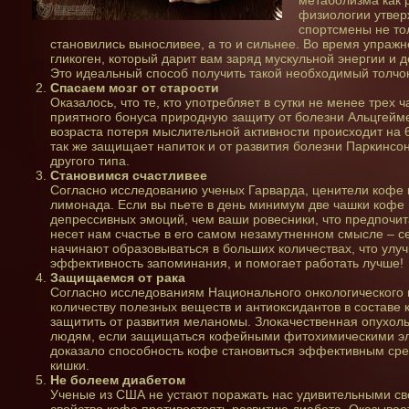
метаболизма как р
физиологии утвер
спортсмены не то
становились выносливее, а то и сильнее. Во время упраж
гликоген, который дарит вам заряд мускульной энергии и
Это идеальный способ получить такой необходимый толчок
Спасаем мозг от старости
Оказалось, что те, кто употребляет в сутки не менее трех 
приятного бонуса природную защиту от болезни Альцгейм
возраста потеря мыслительной активности происходит на 
так же защищает напиток и от развития болезни Паркинсон
другого типа.
Становимся счастливее
Согласно исследованию ученых Гарварда, ценители кофе 
лимонада. Если вы пьете в день минимум две чашки кофе 
депрессивных эмоций, чем ваши ровесники, что предпочит
несет нам счастье в его самом незамутненном смысле – 
начинают образовываться в больших количествах, что улу
эффективность запоминания, и помогает работать лучше!
Защищаемся от рака
Согласно исследованиям Национального онкологического 
количеству полезных веществ и антиоксидантов в составе
защитить от развития меланомы. Злокачественная опухол
людям, если защищаться кофейными фитохимическими эл
доказало способность кофе становиться эффективным ср
кишки.
Не болеем диабетом
Ученые из США не устают поражать нас удивительными св