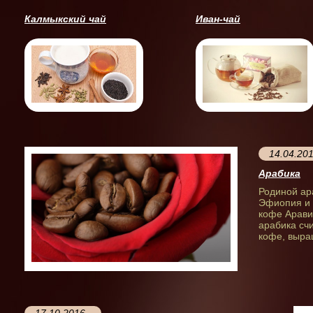
Калмыкский чай
Иван-чай
14.04.20
Арабика
Родиной ар
Эфиопия и 
кофе Арави
арабика сч
кофе, выра
17.10.2016