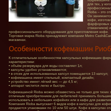
Кофемашина R
для тех, у ко
профессионал
Rioba – это о
Он занимаетс
кофе, изготов
фарфоровых и
стаканчиков) 
профессионального оборудования для приготовления кофе.
Торговая марка Rioba принадлежит компании Metro Cash&Carr
магазинах.
Особенности кофемашин Риоб
К отличительным особенностям капсульных кофемашин фирм
характеристики:
• объём резервуара для воды составляет 1л;
• капсулы удобно устанавливаются;
• в отсек для использованных капсул помещается 13 капсул;
• кофемашина имеет стильный, компактный дизайн;
• устройство имеет лёгкий вес — до 4,5 кг;
• аппарат чистится легко и быстро.
Кофемашиной Rioba можно обзавестись не только для тихих з
отличным приобретением для любителей принимать большие
использовать в небольших кофейнях или в кафе для развития
Компания Rioba выпускает 6 видов кофе в капсулах для коф
продаются упаковками по 10 или 50 штук. Кофе в капсулах от