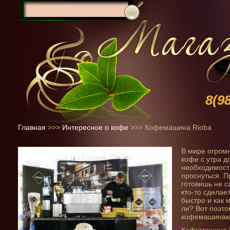
8(9
Главная
>>>
Интересное о кофе
>>>
Кофемашина Rioba
В мире огром
кофе с утра д
необходимост
проснуться. П
готовишь не са
кто-то сделае
быстро и как 
ли? Вот поэто
кофемашинам