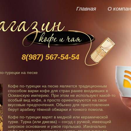
Главная
О компан
8(987)
567-54-54
о-турецки на песке
Кофе по-турецки на песке является традиционным
способом варки кофе для стран ранее входивших в
Османскую империю. При этом не используют какой-то
особый вид кофе, а просто ориентируются на свои
вкусовые предпочтения. Обычно для приготовления
берут арабику тёмной обжарки и тонкого помола.
Кофе по-турецки варят в медной или керамической
турке. Турка (или джезва) – сосуд с ручкой, имеющий
широкое основание и узкое горлышко. Изначально