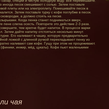
е сахар, специи и чистую холодную воду. Всё перемешайте.
что иногда песок смешивают с солью. Затем поставьте
зовой плиты или на электроплиту. Помешивайте песок в
калится. Затем поставьте турку с кофе поглубже в песок.
сковородки, а должно стоять на песке.
узырьками. Когда пенка станет подниматься вверх,
е пене слегка осесть. Повторите это действие 2-3 раза.
совершите, тем крепче будет напиток. В процессе варки
ел. Затем дайте напитку отстояться несколько минут.
 турке. Его наливают в чашку, которую предварительно
йной ложкой с длинной ручкой перекладывают пенку из
куратно наливают сам кофе. Гущу при этом не процеживают.
и (финики, инжир, мёд, цукаты). Кофе пьют маленькими
ли чая