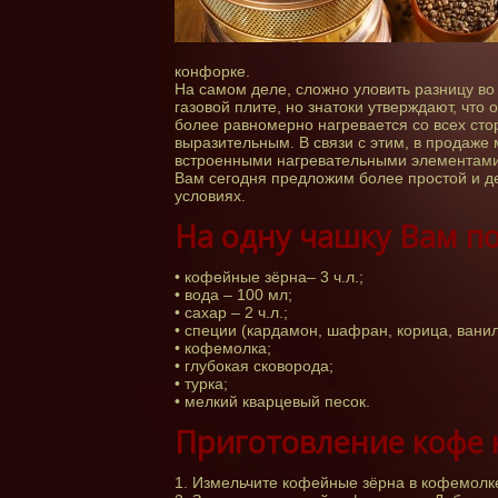
конфорке.
На самом деле, сложно уловить разницу во
газовой плите, но знатоки утверждают, что 
более равномерно нагревается со всех сто
выразительным. В связи с этим, в продаж
встроенными нагревательными элементами. 
Вам сегодня предложим более простой и д
условиях.
На одну чашку Вам п
• кофейные зёрна– 3 ч.л.;
• вода – 100 мл;
• сахар – 2 ч.л.;
• специи (кардамон, шафран, корица, ваниль
• кофемолка;
• глубокая сковорода;
• турка;
• мелкий кварцевый песок.
Приготовление кофе 
1. Измельчите кофейные зёрна в кофемолке