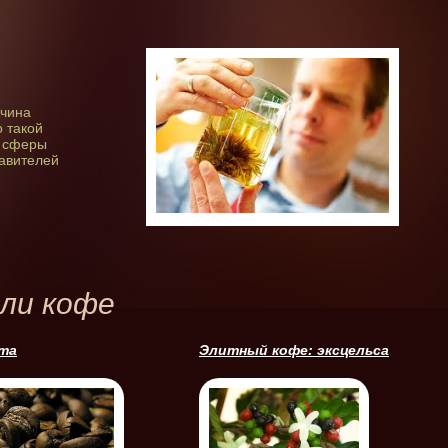
жчина
 такой
й сферы
тавителей
ли кофе
та
Элитный кофе: эксцельса