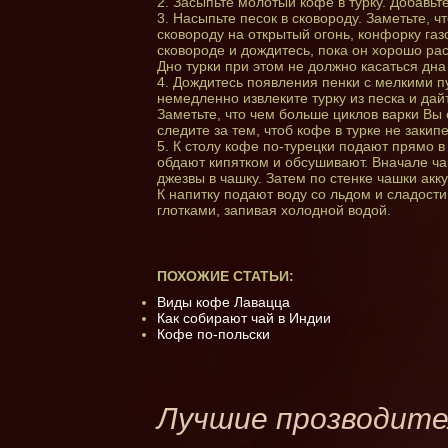
2. Засыпьте молотый кофе в турку. Добавьт
3. Насыпьте песок в сковороду. Заметьте, 
сковороду на открытый огонь, конфорку га
сковороде и дождитесь, пока он хорошо рас
Дно турки при этом не должно касаться дна 
4. Дождитесь появления пенки с мелкими п
немедленно извлеките турку из песка и дайт
Заметьте, что чем больше циклов варки Вы 
следите за тем, чтоб кофе в турке не закип
5. К столу кофе по-турецки подают прямо в
обдают кипятком и обсушивают. Вначале ча
джезвы в чашку. Затем по стенке чашки ак
К напитку подают воду со льдом и сладост
глотками, запивая холодной водой.
ПОХОЖИЕ СТАТЬИ:
Виды кофе Лавацца
Как собирают чай в Индии
Кофе по-польски
Лучшие прозводите