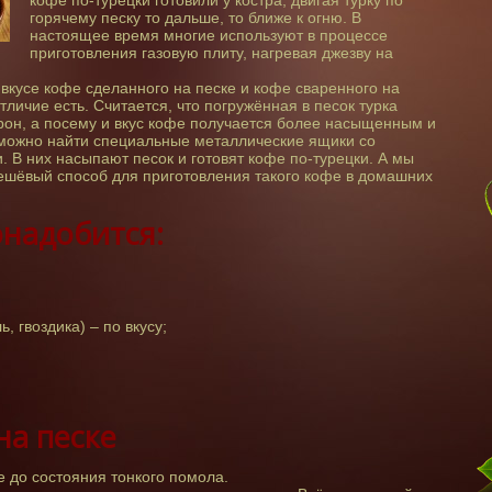
кофе по-турецки готовили у костра, двигая турку по
горячему песку то дальше, то ближе к огню. В
настоящее время многие используют в процессе
приготовления газовую плиту, нагревая джезву на
 вкусе кофе сделанного на песке и кофе сваренного на
отличие есть. Считается, что погружённая в песок турка
рон, а посему и вкус кофе получается более насыщенным и
е можно найти специальные металлические ящики со
В них насыпают песок и готовят кофе по-турецки. А мы
ешёвый способ для приготовления такого кофе в домашних
онадобится:
, гвоздика) – по вкусу;
на песке
 до состояния тонкого помола.