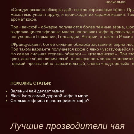
несколько.
«Скандинавская» обжарка даёт светло-коричневые зёрен. Пр
масел выступает наружу, и происходит их карамелизация. Так
аромат кофе.
При «венской» обжарке получаются более тёмные зёрна, шок
выделяющиеся эфирные масла наполняют кофе превосходны
популярна в Германии, Голландии, Австрии, а также в России 
«Французская», более сильная обжарка заставляет зёрна ло
При таком варианте получается кофе с явно чувствующейся г
Но самая сильная степень обжарки — «итальянская». При эт
цвет, даже чёрно-коричневый, а поверхность зерна становитс
горький, чрезвычайно выразительный, слегка «подгорелый», 
ПОХОЖИЕ СТАТЬИ:
Зеленый чай делает умнее
Black Ivory самый дорогой кофе в мире
Сколько кофеина в растворимом кофе?
Лучшие прозводители чая