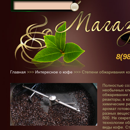
8(9
Главная
>>>
Интересное о кофе
>>>
Степени обжаривания к
Полностью со
необычных кле
обжаривании 
реакторы, в к
химические р
аромат готов
разных вещест
800. Не секрет
технологии об
виды кофе. С