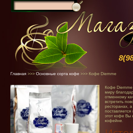
8(9
Главная
>>>
Основные сорта кофе
>>>
Кофе Diemme
Кофе Diemme 
миру благода
отменному ка
встретить пов
ресторанах, а
поставляется 
этот кофе Вы 
кофейне.
Исто