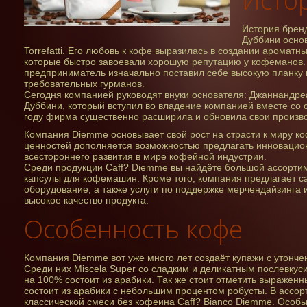
История бренд
Дуббини основ
Torrefatti. Его любовь к кофе выразилась в создании ароматн
которые быстро завоевали хорошую репутацию у кофеманов. 
предприниматель изначально поставил себе высокую планку 
требовательных гурманов.
Сегодня компанией руководят внуки основателя: Джаннандреа
Дуббини, который вступил во владение компанией вместе со с
году фирма существенно расширила и обновила свои произв
Компания Diemme основывает свой рост на страсти к миру к
ценностей дополняется возможностью предлагать инновацион
всестороннего развития в мире кофейной индустрии.
Среди продукции Caff? Diemme вы найдёте большой ассортиме
капсулы для кофемашин. Кроме того, компания предлагает 
оборудование, а также услуги по поддержке мерчендайзинга 
высокое качество продукта.
Особенность кофе
Компания Diemme вот уже много лет создаёт купажи с утонч
Среди них Miscela Super со сладким и деликатным послевку
на 100% состоит из арабики. Так же стоит отметить выраженны
состоит из арабики с небольшим процентом робусты. В ассор
классической смеси без кофеина Caff? Bianco Diemme. Особ