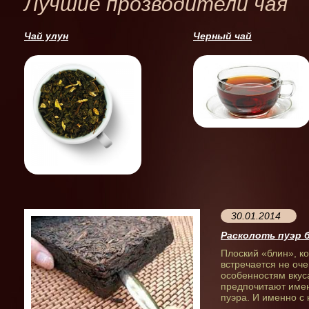
Лучшие прозводители чая
Чай улун
Черный чай
30.01.2014
Расколоть пуэр б
Плоский «блин», ко
встречается не оче
особенностям вкус
предпочитают имен
пуэра. И именно с 