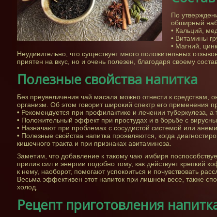
По утвержден
обширный наб
• Кальций, ме
• Витамины гру
• Магний, цин
Неудивительно, что существует много положительных отзывов 
приятен на вкус, но и очень полезен, благодаря своему состав
Полезные свойства напитка
Без преувеличения чай масала можно отнести к средствам, 
организм. Об этом говорит широкий спектр его применения п
• Рекомендуется при профилактике и лечении туберкулеза, а
• Положительный эффект при простудах и в борьбе с вирусн
• Назначают при проблемах с сосудистой системой или анеми
• Полезные свойства напитка проявляются, когда диагностир
кишечного тракта и при признаках авитаминоза.
Заметим, что добавление к такому чаю имбиря поспособствует
прилив сил и энергии подобно тому, как действует крепкий к
к нему, наоборот, помогают успокоиться и почувствовать расс
Весьма эффективен этот напиток при лишнем весе, также спос
холод.
Рецепт приготовления напитк