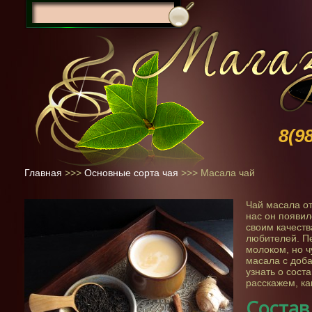
8(9
Главная
>>>
Основные сорта чая
>>>
Масала чай
Чай масала от
нас он появил
своим качест
любителей. Пе
молоком, но ч
масала с доб
узнать о соста
расскажем, ка
Состав