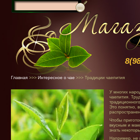
8(9
Главная
>>>
Интересное о чае
>>>
Традиции чаепития
У многих наро
чаепития. Тру
традиционного
Это понятно, 
распространен
Чтобы пригото
вкусным и мак
знать некоторы
Например, не 