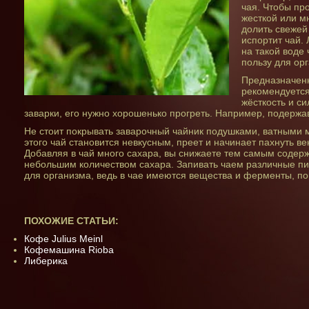
чая. Чтобы пр
жесткой или м
долить свежей 
испортит чай.
на такой воде 
пользу для ор
Предназначенн
рекомендуется
жёсткость и с
заварки, его нужно хорошенько прогреть. Например, подержав
Не стоит покрывать заварочный чайник подушками, ватными 
этого чай становится невкусным, преет и начинает пахнуть ве
Добавляя в чай много сахара, вы снижаете тем самым содер
небольшим количеством сахара. Запивать чаем различные пи
для организма, ведь в чае имеются вещества и ферменты, п
ПОХОЖИЕ СТАТЬИ:
Кофе Julius Meinl
Кофемашина Rioba
Либерика